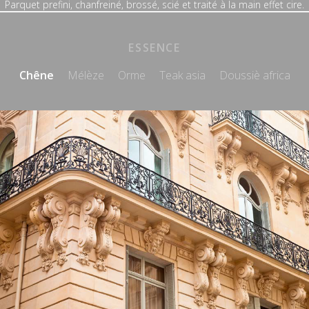
Parquet prefini, chanfreiné, brossé, scié et traité à la main effet cire.
ESSENCE
Chêne
Mélèze
Orme
Teak asia
Doussiè africa