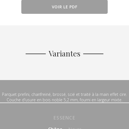
VOIR LE PDF
Variantes
Parquet prefini, chanfreiné, brossé, scié et traité à la main effet cire.
Couche d'usure en bois noble 5,2 mm, fourni en largeur mixte.
ESSENCE