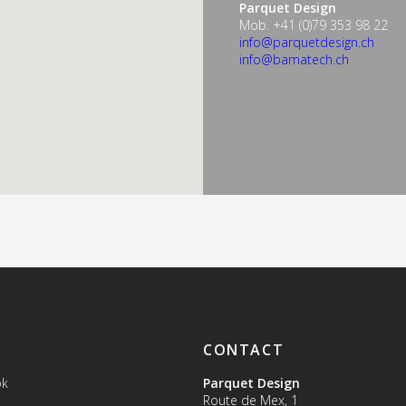
Parquet Design
Mob. +41 (0)79 353 98 22
info@parquetdesign.ch
info@bamatech.ch
CONTACT
ok
Parquet Design
Route de Mex, 1