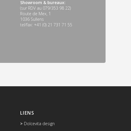
Showroom & bureaux:
(sur RDV au 079/353 98 22)
Route de Mex, 1
1036 Sullens
tel/fax: +41 (0) 21 731 71 55
LIENS
Dolcevita design