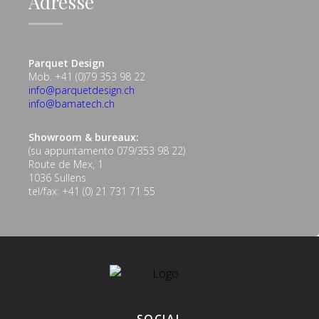
Adresse
Parquet Design
Mob. +41 (0)79 353 98 22
info@parquetdesign.ch
info@bamatech.ch
Showroom & bureaux:
(su appuntamento 079/353 98 22)
Route de Mex, 1
1036 Sullens
tel/fax: +41 (0) 21 731 71 55