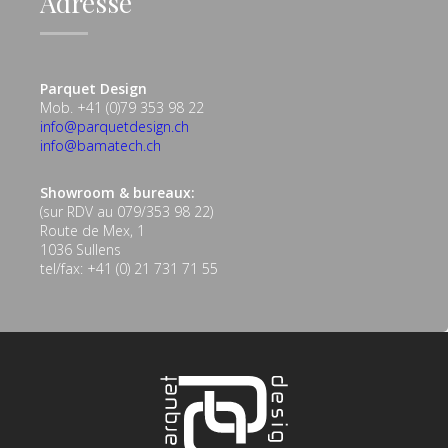
Adresse
Parquet Design
Mob. +41 (0)79 353 98 22
info@parquetdesign.ch
info@bamatech.ch
Showroom & bureaux:
(sur RDV au 079/353 98 22)
Route de Mex, 1
1036 Sullens
tel/fax: +41 (0) 21 731 71 55