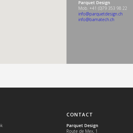
Parquet Design
Mob. +41 (0)79 353 98 22
info@parquetdesign.ch
info@bamatech.ch
CONTACT
ok
Parquet Design
Route de Mex, 1