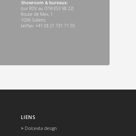
Showroom & bureaux:
(sur RDV au 079/353 98 22)
Route de Mex, 1
1036 Sullens
tel/fax: +41 (0) 21 731 71 55
LIENS
Dolcevita design