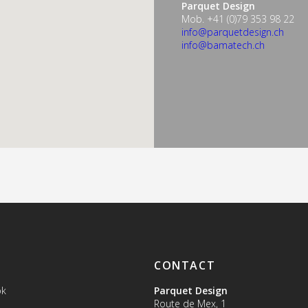
Parquet Design
Mob. +41 (0)79 353 98 22
info@parquetdesign.ch
info@bamatech.ch
CONTACT
ok
Parquet Design
Route de Mex, 1